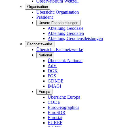
Observatorium Wettzell
Organisation
Übersicht: Organisation
Präsident
Unsere Fachabteilungen
Abteilung Geodäsie
Abteilung Geodaten
Abteilung Geodienstleistungen
Fachnetzwerke
Übersicht: Fachnetzwerke
National
Übersicht: National
AdV
DGK
FGS
GDI-DE
IMAGI
Europa
Übersicht: Europa
CODE
EuroGeographics
EuroSDR
Eurostat
EUREF