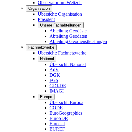
Observatorium Wettzell
Organisation
Übersicht: Organisation
Präsident
Unsere Fachabteilungen
Abteilung Geodäsie
Abteilung Geodaten
Abteilung Geodienstleistungen
Fachnetzwerke
Übersicht: Fachnetzwerke
National
Übersicht: National
AdV
DGK
FGS
GDI-DE
IMAGI
Europa
Übersicht: Europa
CODE
EuroGeographics
EuroSDR
Eurostat
EUREF