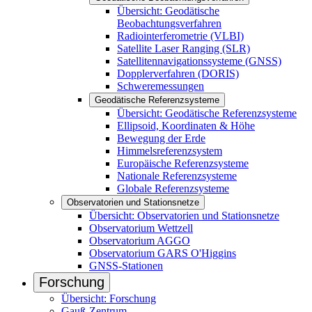
Übersicht: Geodätische
Beobachtungsverfahren
Radiointerferometrie (VLBI)
Satellite Laser Ranging (SLR)
Satellitennavigationssysteme (GNSS)
Dopplerverfahren (DORIS)
Schweremessungen
Geodätische Referenzsysteme
Übersicht: Geodätische Referenzsysteme
Ellipsoid, Koordinaten & Höhe
Bewegung der Erde
Himmelsreferenzsystem
Europäische Referenzsysteme
Nationale Referenzsysteme
Globale Referenzsysteme
Observatorien und Stationsnetze
Übersicht: Observatorien und Stationsnetze
Observatorium Wettzell
Observatorium AGGO
Observatorium GARS O'Higgins
GNSS-Stationen
Forschung
Übersicht: Forschung
Gauß-Zentrum