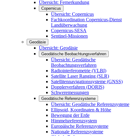
Übersicht: Fernerkundung
Copernicus
Übersicht: Copernicus
Fachkoordination Copernicus-Dienst
Landüberwachung
Copernicus-SESA
Sentinel-Missionen
Geodäsie
Übersicht: Geodäsie
Geodätische Beobachtungsverfahren
Übersicht: Geodätische
Beobachtungsverfahren
Radiointerferometrie (VLBI)
Satellite Laser Ranging (SLR)
Satellitennavigationssysteme (GNSS)
Dopplerverfahren (DORIS)
Schweremessungen
Geodätische Referenzsysteme
Übersicht: Geodätische Referenzsysteme
Ellipsoid, Koordinaten & Höhe
Bewegung der Erde
Himmelsreferenzsystem
Europäische Referenzsysteme
Nationale Referenzsysteme