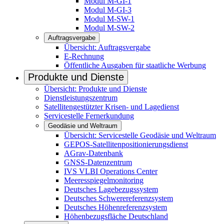
Modul M-GI-1
Modul M-GI-3
Modul M-SW-1
Modul M-SW-2
Auftragsvergabe
Übersicht: Auftragsvergabe
E-Rechnung
Öffentliche Ausgaben für staatliche Werbung
Produkte und Dienste
Übersicht: Produkte und Dienste
Dienstleistungszentrum
Satellitengestützter Krisen- und Lagedienst
Servicestelle Fernerkundung
Geodäsie und Weltraum
Übersicht: Servicestelle Geodäsie und Weltraum
GEPOS-Satellitenpositionierungsdienst
AGrav-Datenbank
GNSS-Datenzentrum
IVS VL­BI Operations Center
Meeresspiegelmonitoring
Deutsches Lagebezugssystem
Deutsches Schwerereferenzsystem
Deutsches Höhenreferenzsystem
Höhenbezugsfläche Deutschland