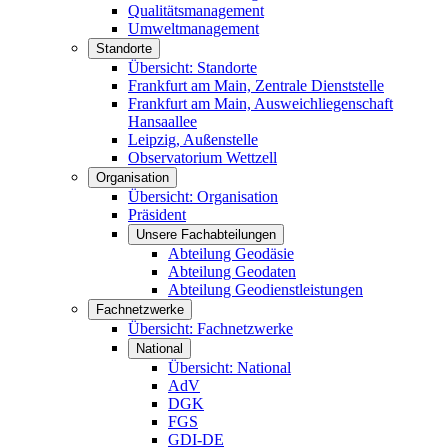
Qualitätsmanagement
Umweltmanagement
Standorte
Übersicht: Standorte
Frankfurt am Main, Zentrale Dienststelle
Frankfurt am Main, Ausweichliegenschaft
Hansaallee
Leipzig, Außenstelle
Observatorium Wettzell
Organisation
Übersicht: Organisation
Präsident
Unsere Fachabteilungen
Abteilung Geodäsie
Abteilung Geodaten
Abteilung Geodienstleistungen
Fachnetzwerke
Übersicht: Fachnetzwerke
National
Übersicht: National
AdV
DGK
FGS
GDI-DE