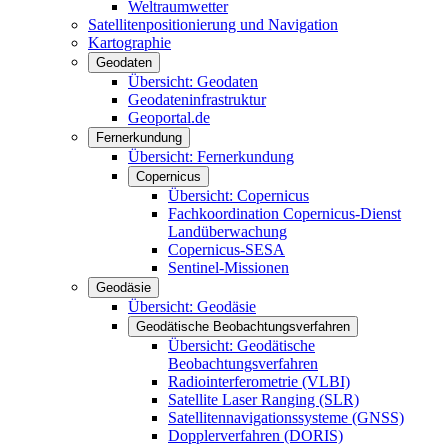
Weltraumwetter
Satellitenpositionierung und Navigation
Kartographie
Geodaten
Übersicht: Geodaten
Geodateninfrastruktur
Geoportal.de
Fernerkundung
Übersicht: Fernerkundung
Copernicus
Übersicht: Copernicus
Fachkoordination Copernicus-Dienst
Landüberwachung
Copernicus-SESA
Sentinel-Missionen
Geodäsie
Übersicht: Geodäsie
Geodätische Beobachtungsverfahren
Übersicht: Geodätische
Beobachtungsverfahren
Radiointerferometrie (VLBI)
Satellite Laser Ranging (SLR)
Satellitennavigationssysteme (GNSS)
Dopplerverfahren (DORIS)