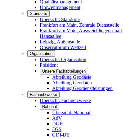
Qualitätsmanagement
Umweltmanagement
Standorte
Übersicht: Standorte
Frankfurt am Main, Zentrale Dienststelle
Frankfurt am Main, Ausweichliegenschaft
Hansaallee
Leipzig, Außenstelle
Observatorium Wettzell
Organisation
Übersicht: Organisation
Präsident
Unsere Fachabteilungen
Abteilung Geodäsie
Abteilung Geodaten
Abteilung Geodienstleistungen
Fachnetzwerke
Übersicht: Fachnetzwerke
National
Übersicht: National
AdV
DGK
FGS
GDI-DE