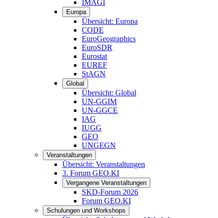
IMAGI
Europa
Übersicht: Europa
CODE
EuroGeographics
EuroSDR
Eurostat
EUREF
StAGN
Global
Übersicht: Global
UN-GGIM
UN-GGCE
IAG
IUGG
GEO
UNGEGN
Veranstaltungen
Übersicht: Veranstaltungen
3. Forum GEO.KI
Vergangene Veranstaltungen
SKD-Forum 2026
Forum GEO.KI
Schulungen und Workshops