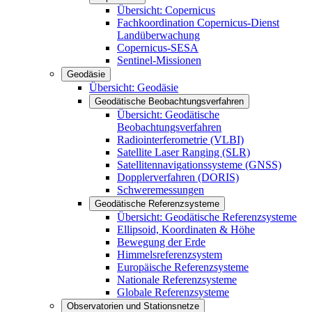
Übersicht: Copernicus
Fachkoordination Copernicus-Dienst
Landüberwachung
Copernicus-SESA
Sentinel-Missionen
Geodäsie
Übersicht: Geodäsie
Geodätische Beobachtungsverfahren
Übersicht: Geodätische
Beobachtungsverfahren
Radiointerferometrie (VLBI)
Satellite Laser Ranging (SLR)
Satellitennavigationssysteme (GNSS)
Dopplerverfahren (DORIS)
Schweremessungen
Geodätische Referenzsysteme
Übersicht: Geodätische Referenzsysteme
Ellipsoid, Koordinaten & Höhe
Bewegung der Erde
Himmelsreferenzsystem
Europäische Referenzsysteme
Nationale Referenzsysteme
Globale Referenzsysteme
Observatorien und Stationsnetze