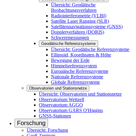
Übersicht: Geodätische
Beobachtungsverfahren
Radiointerferometrie (VLBI)
Satellite Laser Ranging (SLR)
Satellitennavigationssysteme (GNSS)
Dopplerverfahren (DORIS)
Schweremessungen
Geodätische Referenzsysteme
Übersicht: Geodätische Referenzsysteme
Ellipsoid, Koordinaten & Höhe
Bewegung der Erde
Himmelsreferenzsystem
Europäische Referenzsysteme
Nationale Referenzsysteme
Globale Referenzsysteme
Observatorien und Stationsnetze
Übersicht: Observatorien und Stationsnetze
Observatorium Wettzell
Observatorium AGGO
Observatorium GARS O'Higgins
GNSS-Stationen
Forschung
Übersicht: Forschung
Gauß-Zentrum