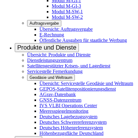
Modul M-GI-1
Modul M-GI-3
Modul M-SW-1
Modul M-SW-2
Auftragsvergabe
Übersicht: Auftragsvergabe
E-Rechnung
Öffentliche Ausgaben für staatliche Werbung
Produkte und Dienste
Übersicht: Produkte und Dienste
Dienstleistungszentrum
Satellitengestützter Krisen- und Lagedienst
Servicestelle Fernerkundung
Geodäsie und Weltraum
Übersicht: Servicestelle Geodäsie und Weltraum
GEPOS-Satellitenpositionierungsdienst
AGrav-Datenbank
GNSS-Datenzentrum
IVS VL­BI Operations Center
Meeresspiegelmonitoring
Deutsches Lagebezugssystem
Deutsches Schwerereferenzsystem
Deutsches Höhenreferenzsystem
Höhenbezugsfläche Deutschland