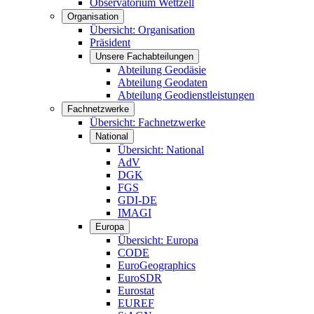
Observatorium Wettzell
Organisation
Übersicht: Organisation
Präsident
Unsere Fachabteilungen
Abteilung Geodäsie
Abteilung Geodaten
Abteilung Geodienstleistungen
Fachnetzwerke
Übersicht: Fachnetzwerke
National
Übersicht: National
AdV
DGK
FGS
GDI-DE
IMAGI
Europa
Übersicht: Europa
CODE
EuroGeographics
EuroSDR
Eurostat
EUREF