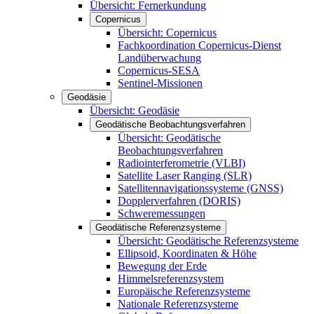
Übersicht: Fernerkundung
Copernicus
Übersicht: Copernicus
Fachkoordination Copernicus-Dienst
Landüberwachung
Copernicus-SESA
Sentinel-Missionen
Geodäsie
Übersicht: Geodäsie
Geodätische Beobachtungsverfahren
Übersicht: Geodätische
Beobachtungsverfahren
Radiointerferometrie (VLBI)
Satellite Laser Ranging (SLR)
Satellitennavigationssysteme (GNSS)
Dopplerverfahren (DORIS)
Schweremessungen
Geodätische Referenzsysteme
Übersicht: Geodätische Referenzsysteme
Ellipsoid, Koordinaten & Höhe
Bewegung der Erde
Himmelsreferenzsystem
Europäische Referenzsysteme
Nationale Referenzsysteme