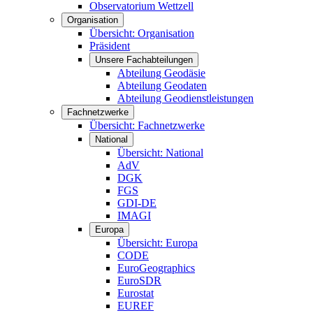
Observatorium Wettzell
Organisation
Übersicht: Organisation
Präsident
Unsere Fachabteilungen
Abteilung Geodäsie
Abteilung Geodaten
Abteilung Geodienstleistungen
Fachnetzwerke
Übersicht: Fachnetzwerke
National
Übersicht: National
AdV
DGK
FGS
GDI-DE
IMAGI
Europa
Übersicht: Europa
CODE
EuroGeographics
EuroSDR
Eurostat
EUREF